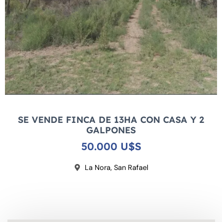
k
b
e
SE VENDE FINCA DE 13HA CON CASA Y 2
GALPONES
50.000 U$S
La Nora, San Rafael