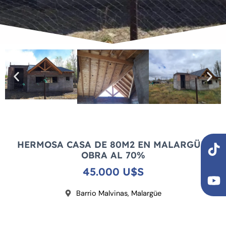
T
Y
HERMOSA CASA DE 80M2 EN MALARGÜE,
i
o
OBRA AL 70%
k
u
45.000 U$S
t
t
o
u
Barrio Malvinas, Malargüe
k
b
e