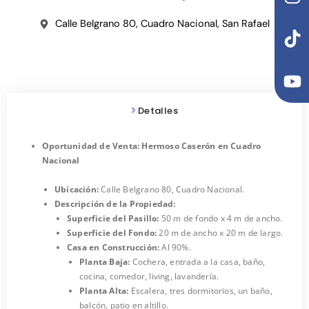
n
i
o
s
k
u
Calle Belgrano 80, Cuadro Nacional, San Rafael
t
t
t
a
o
u
g
k
b
r
e
a
Detalles
m
Oportunidad de Venta: Hermoso Caserón en Cuadro
Nacional
Ubicación:
Calle Belgrano 80, Cuadro Nacional.
Descripción de la Propiedad:
Superficie del Pasillo:
50 m de fondo x 4 m de ancho.
Superficie del Fondo:
20 m de ancho x 20 m de largo.
Casa en Construcción:
Al 90%.
Planta Baja:
Cochera, entrada a la casa, baño,
cocina, comedor, living, lavandería.
Planta Alta:
Escalera, tres dormitorios, un baño,
balcón, patio en altillo.