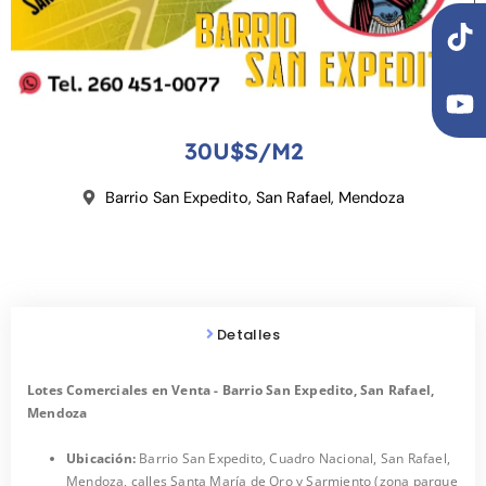
T
Y
i
o
k
u
t
t
o
u
30U$S/M2
k
b
e
Barrio San Expedito, San Rafael, Mendoza
Detalles
Lotes Comerciales en Venta - Barrio San Expedito, San Rafael,
Mendoza
Ubicación:
Barrio San Expedito, Cuadro Nacional, San Rafael,
Mendoza, calles Santa María de Oro y Sarmiento (zona parque