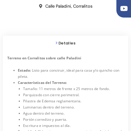
k
u
t
t
Calle Paladini, Corralitos
o
u
k
b
e
Detalles
Terreno en Corralitos sobre calle Paladini
Estado:
Listo para construir, ideal para casa y/o quincho con
pileta.
Características del Terreno:
Tamaño: 11 metros de frente x 25 metros de fondo.
Parquizado con cierre perimetral.
Pilastra de Edemsa reglamentaria.
Luminarias dentro del terreno.
Agua dentro del terreno.
Portón corredizo y puerta.
Escritura e impuestos al día.