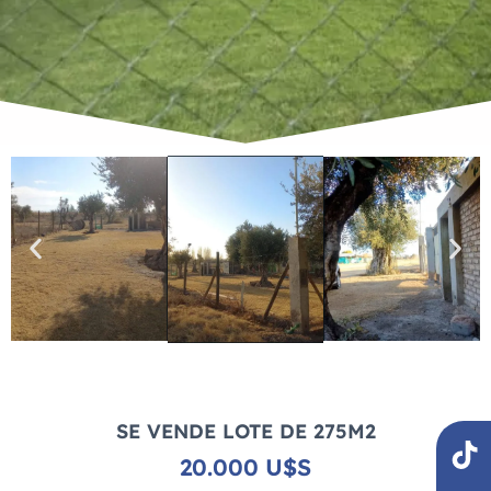
T
Y
SE VENDE LOTE DE 275M2
i
o
20.000 U$S